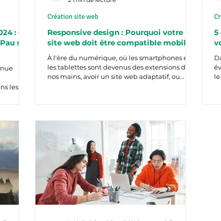
Création site web
Cr
24 : Ce
Responsive design : Pourquoi votre
5
 Pau sur
site web doit être compatible mobile
v
À l'ère du numérique, où les smartphones et
D
les tablettes sont devenus des extensions de
év
inue
nos mains, avoir un site web adaptatif, ou...
le
ns les