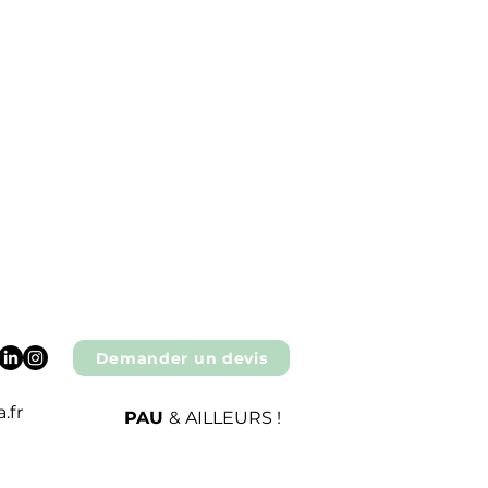
Demander un devis
.fr
PAU
& AILLEURS !