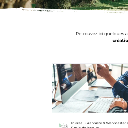
Retrouvez ici quelques a
créati
InKréa | Graphiste & Webmaster 
5 min de lecture