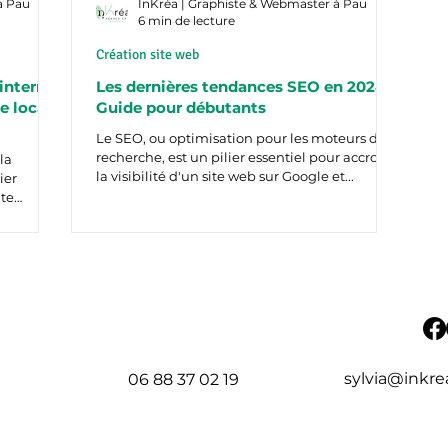
à Pau
InKréa | Graphiste & Webmaster à Pau
6 min de lecture
Création site web
internet
Les dernières tendances SEO en 2024 :
e locale
Guide pour débutants
Le SEO, ou optimisation pour les moteurs de
recherche, est un pilier essentiel pour accroître
la
la visibilité d'un site web sur Google et...
ier
ute
sylvia@inkrea
06 88 37 02 19